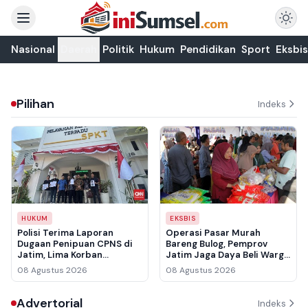
Nasional
Daerah
Politik
Hukum
Pendidikan
Sport
Eksbis
Pilihan
Indeks
HUKUM
EKSBIS
Polisi Terima Laporan
Operasi Pasar Murah
Dugaan Penipuan CPNS di
Bareng Bulog, Pemprov
Jatim, Lima Korban
Jatim Jaga Daya Beli Warga
Pertama Rugi Rp3,5 Miliar
Sidoarjo
08 Agustus 2026
08 Agustus 2026
Advertorial
Indeks