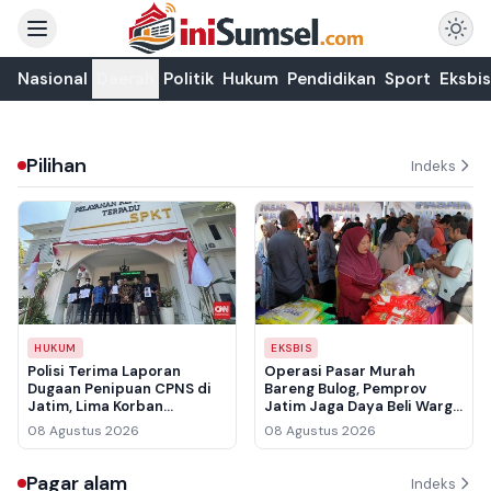
Nasional
Daerah
Politik
Hukum
Pendidikan
Sport
Eksbis
Pilihan
Indeks
HUKUM
EKSBIS
Polisi Terima Laporan
Operasi Pasar Murah
Dugaan Penipuan CPNS di
Bareng Bulog, Pemprov
Jatim, Lima Korban
Jatim Jaga Daya Beli Warga
Pertama Rugi Rp3,5 Miliar
Sidoarjo
08 Agustus 2026
08 Agustus 2026
Pagar alam
Indeks