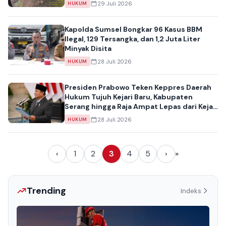
Terbanyak
29 Juli 2026
HUKUM
Kapolda Sumsel Bongkar 96 Kasus BBM
Ilegal, 129 Tersangka, dan 1,2 Juta Liter
Minyak Disita
28 Juli 2026
HUKUM
Presiden Prabowo Teken Keppres Daerah
Hukum Tujuh Kejari Baru, Kabupaten
Serang hingga Raja Ampat Lepas dari Kejari
Induk
28 Juli 2026
HUKUM
‹
1
2
3
4
5
›
»
Trending
Indeks