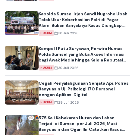
Kapolda Sumsel Irjen Sandi Nugroho Ubah
Tolok Ukur Keberhasilan Polri di Pagar
Alam: Bukan Banyaknya Kasus Diungkap,
tapi Pencegahan
30 Juli 2026
HUKUM
Kompol I Putu Suryawan, Perwira Humas
Polda Sumsel yang Buka Akses Informasi
bagi Awak Media hingga Kelola Reputasi
Digital
30 Juli 2026
HUKUM
Cegah Penyalahgunaan Senjata Api, Polres
Banyuasin Uji Psikologi 170 Personel
dengan Aplikasi Digital
29 Juli 2026
HUKUM
575 Kali Kebakaran Hutan dan Lahan
Terjadi di Sumsel per Juli 2026, Musi
Banyuasin dan Ogan Ilir Catatkan Kasus