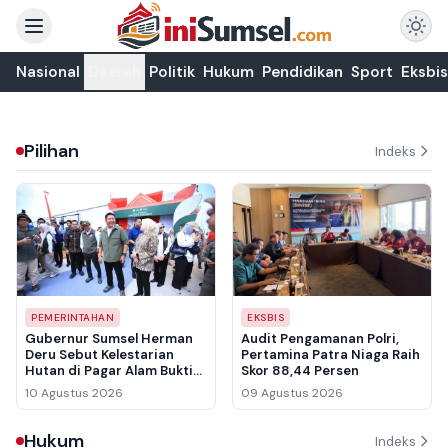
Nasional
Daerah
Politik
Hukum
Pendidikan
Sport
Eksbis
Pilihan
Indeks
PEMERINTAHAN
EKSBIS
Gubernur Sumsel Herman
Audit Pengamanan Polri,
Deru Sebut Kelestarian
Pertamina Patra Niaga Raih
Hutan di Pagar Alam Bukti
Skor 88,44 Persen
Nyata Jaga Debit Air untuk
10 Agustus 2026
09 Agustus 2026
PLTA
Hukum
Indeks