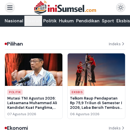
Nasional
Daerah
Politik
Hukum
Pendidikan
Sport
Eksbis
Pilihan
Indeks
POLITIK
EKSBIS
Mutasi TNI Agustus 2026:
Telkom Raup Pendapatan
Laksamana Muhammad Ali
Rp 75,9 Triliun di Semester I
Kandidat Kuat Panglima,
2026, Laba Bersih Tembus
Sinyal Politik untuk Publik
Rp 10,6 Triliun
07 Agustus 2026
06 Agustus 2026
Ekonomi
Indeks