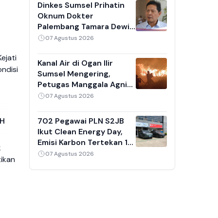
Hektare
Dinkes Sumsel Prihatin
Oknum Dokter
Palembang Tamara Dewi
Jasmine Tulis Komentar
07 Agustus 2026
Nirempati ke Pasien,
ejati
Siapkan Sanksi Teguran
Kanal Air di Ogan Ilir
ndisi
Sumsel Mengering,
Petugas Manggala Agni
Kesulitan Padamkan
07 Agustus 2026
Karhutla
702 Pegawai PLN S2JB
KH
Ikut Clean Energy Day,
Emisi Karbon Tertekan 15
k
Ton dan BBM Hemat
07 Agustus 2026
tikan
12.438 Liter