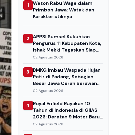
Weton Rabu Wage dalam
1
Primbon Jawa: Watak dan
Karakteristiknya
APPSI Sumsel Kukuhkan
2
Pengurus 11 Kabupaten Kota,
Ishak Mekki Tegaskan Siap
Kawal Pedagang Pasar dari
02 Agustus 2026
Minimarket
BMKG Imbau Waspada Hujan
3
Petir di Padang, Sebagian
Besar Jawa Cerah Berawan
pada Minggu
02 Agustus 2026
Royal Enfield Rayakan 10
4
Tahun di Indonesia di GIIAS
2026: Deretan 9 Motor Baru
Hingga Promo Cashback Rp 2
02 Agustus 2026
Juta