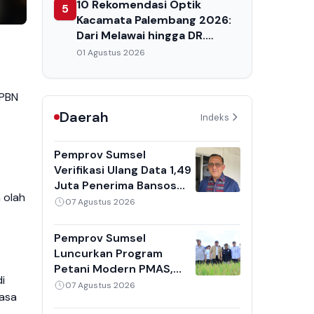
10 Rekomendasi Optik
5
Kacamata Palembang 2026:
Dari Melawai hingga DR.
SPECS
01 Agustus 2026
APBN
Daerah
Indeks
Pemprov Sumsel
Verifikasi Ulang Data 1,49
Juta Penerima Bansos
 olah
yang Dibekukan, Fokus
07 Agustus 2026
pada Penerima PKH
Pemprov Sumsel
Luncurkan Program
Petani Modern PMAS,
i
Target Produktivitas
07 Agustus 2026
jasa
Padi Capai 10 Ton per