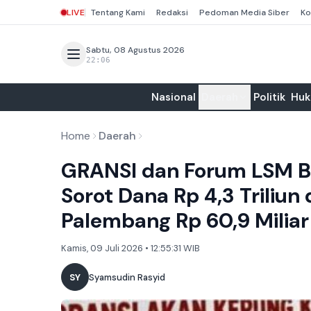
LIVE
Tentang Kami
Redaksi
Pedoman Media Siber
Ko
Sabtu, 08 Agustus 2026
22:06
Nasional
Daerah
Politik
Hu
Home
Daerah
GRANSI dan Forum LSM Be
Sorot Dana Rp 4,3 Triliu
Palembang Rp 60,9 Miliar
Kamis, 09 Juli 2026 • 12:55:31 WIB
SY
Syamsudin Rasyid