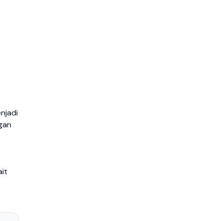
njadi
gan
ait