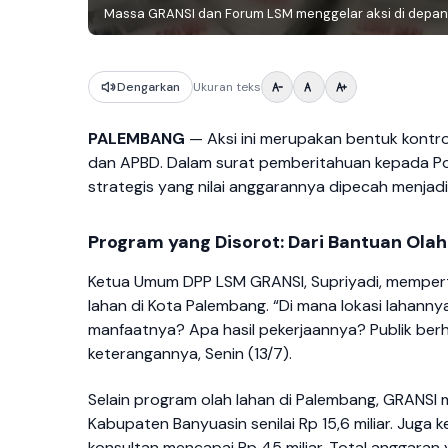
Massa GRANSI dan Forum LSM menggelar aksi di depan K
Dengarkan
Ukuran teks
PALEMBANG
— Aksi ini merupakan bentuk kontr
dan APBD. Dalam surat pemberitahuan kepada Po
strategis yang nilai anggarannya dipecah menjadi 
Program yang Disorot: Dari Bantuan Ola
Ketua Umum DPP LSM GRANSI, Supriyadi, mempert
lahan di Kota Palembang. “Di mana lokasi lahanny
manfaatnya? Apa hasil pekerjaannya? Publik ber
keterangannya, Senin (13/7).
Selain program olah lahan di Palembang, GRANSI
Kabupaten Banyuasin senilai Rp 15,6 miliar. Juga 
konsultan mencapai Rp 45 miliar. Total anggaran y