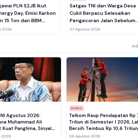
awai PLN S2JB Ikut
Satgas TNI dan Warga Desa
nergy Day, Emisi Karbon
Cukil Berpacu Selesaikan
n 15 Ton dan BBM
Pengecoran Jalan Sebelum
2.438 Liter
Salat Jumat
s 2026
07 Agustus 2026
In
EKSBIS
TNI Agustus 2026:
Telkom Raup Pendapatan Rp 
na Muhammad Ali
Triliun di Semester I 2026, L
 Kuat Panglima, Sinyal
Bersih Tembus Rp 10,6 Triliun
untuk Publik
s 2026
06 Agustus 2026