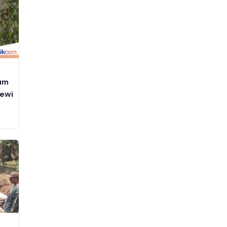
num
ewi
n