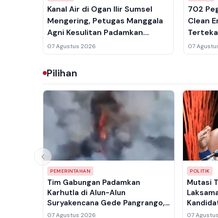
Kanal Air di Ogan Ilir Sumsel
702 Peg
Mengering, Petugas Manggala
Clean E
Agni Kesulitan Padamkan
Terteka
Karhutla
Hemat 1
07 Agustus 2026
07 Agustu
Pilihan
PEMERINTAHAN
POLITIK
Tim Gabungan Padamkan
Mutasi 
Karhutla di Alun-Alun
Laksama
Suryakencana Gede Pangrango,
Kandidat
Kawah Wadon Masih Ditangani
Politik 
07 Agustus 2026
07 Agustu