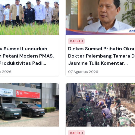
DAERAH
v Sumsel Luncurkan
Dinkes Sumsel Prihatin Ok
m Petani Modern PMAS,
Dokter Palembang Tamara D
Produktivitas Padi
Jasmine Tulis Komentar
0 Ton per Hektare
Nirempati ke Pasien, Siapka
s 2026
07 Agustus 2026
Sanksi Teguran
DAERAH