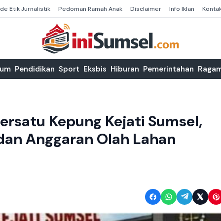
de Etik Jurnalistik
Pedoman Ramah Anak
Disclaimer
Info Iklan
Konta
kum
Pendidikan
Sport
Eksbis
Hiburan
Pemerintahan
Raga
rsatu Kepung Kejati Sumsel,
n dan Anggaran Olah Lahan