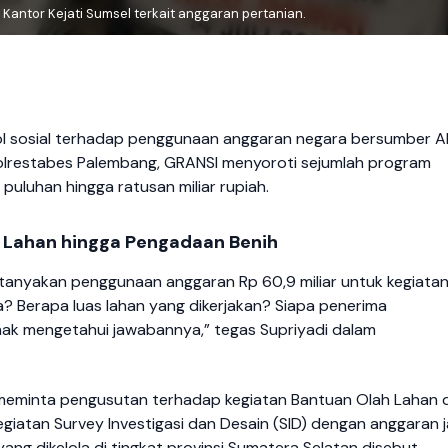
antor Kejati Sumsel terkait anggaran pertanian.
ol sosial terhadap penggunaan anggaran negara bersumber 
lrestabes Palembang, GRANSI menyoroti sejumlah program
puluhan hingga ratusan miliar rupiah.
h Lahan hingga Pengadaan Benih
anyakan penggunaan anggaran Rp 60,9 miliar untuk kegiatan
a? Berapa luas lahan yang dikerjakan? Siapa penerima
hak mengetahui jawabannya,” tegas Supriyadi dalam
 meminta pengusutan terhadap kegiatan Bantuan Olah Lahan d
kegiatan Survey Investigasi dan Desain (SID) dengan anggaran 
ang dikelola di tingkat provinsi Sumatera Selatan disebut