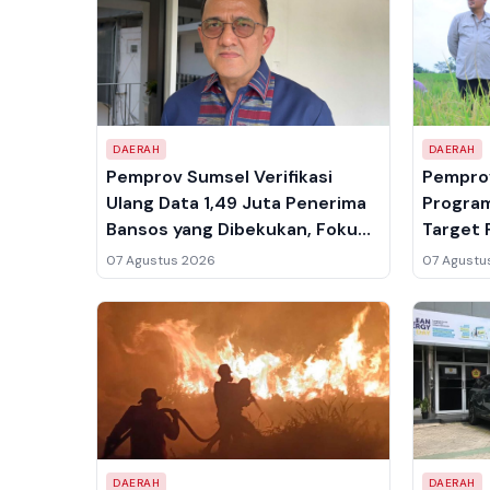
DAERAH
DAERAH
Pemprov Sumsel Verifikasi
Pempro
Ulang Data 1,49 Juta Penerima
Progra
Bansos yang Dibekukan, Fokus
Target 
pada Penerima PKH
Capai 1
07 Agustus 2026
07 Agustu
DAERAH
DAERAH