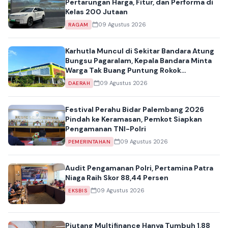
Pertarungan Harga, Fitur, dan Performa di
Kelas 200 Jutaan
09 Agustus 2026
RAGAM
Karhutla Muncul di Sekitar Bandara Atung
Bungsu Pagaralam, Kepala Bandara Minta
Warga Tak Buang Puntung Rokok
Sembarangan
09 Agustus 2026
DAERAH
Festival Perahu Bidar Palembang 2026
Pindah ke Keramasan, Pemkot Siapkan
Pengamanan TNI-Polri
09 Agustus 2026
PEMERINTAHAN
Audit Pengamanan Polri, Pertamina Patra
Niaga Raih Skor 88,44 Persen
09 Agustus 2026
EKSBIS
Piutang Multifinance Hanya Tumbuh 1,88