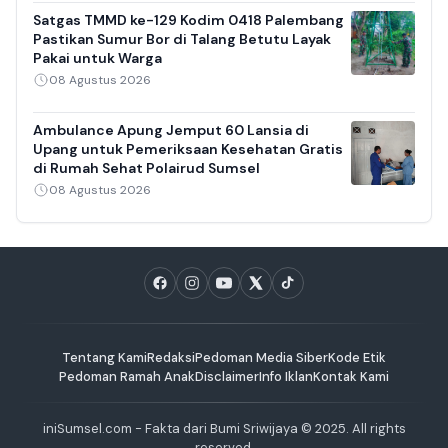
Satgas TMMD ke-129 Kodim 0418 Palembang
Pastikan Sumur Bor di Talang Betutu Layak
Pakai untuk Warga
08 Agustus 2026
Ambulance Apung Jemput 60 Lansia di
Upang untuk Pemeriksaan Kesehatan Gratis
di Rumah Sehat Polairud Sumsel
08 Agustus 2026
Tentang Kami
Redaksi
Pedoman Media Siber
Kode Etik
Pedoman Ramah Anak
Disclaimer
Info Iklan
Kontak Kami
iniSumsel.com - Fakta dari Bumi Sriwijaya © 2025. All rights
reserved.