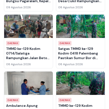
Bungsu Pagaralam, Kepala
Desa Cukil Rampungkan
Bandara Minta Warga Tak
Rabat Beton Jalan, Target
09 Agustus 2026
08 Agustus 2026
Buang Puntung Rokok
Tembus Sebelum
Sembarangan
Penarikan Pasukan
DAERAH
DAERAH
TMMD ke-129 Kodim
Satgas TMMD ke-129
0714/Salatiga
Kodim 0418 Palembang
Rampungkan Jalan Beton
Pastikan Sumur Bor di
di Desa Cukil, Gotong
Talang Betutu Layak Pakai
08 Agustus 2026
08 Agustus 2026
Royong Warga dan Satgas
untuk Warga
Jadi Sorotan
DAERAH
DAERAH
Ambulance Apung
TMMD ke-129 Kodim