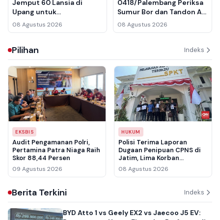
Jemput 60 Lansia di
0418/Palembang Periksa
Upang untuk
Sumur Bor dan Tandon Air
Pemeriksaan Kesehatan
di Talang Betutu Jelang
08 Agustus 2026
08 Agustus 2026
Gratis di Rumah Sehat
Serah Terima
Polairud Sumsel
Pilihan
Indeks
EKSBIS
HUKUM
Audit Pengamanan Polri,
Polisi Terima Laporan
Pertamina Patra Niaga Raih
Dugaan Penipuan CPNS di
Skor 88,44 Persen
Jatim, Lima Korban
Pertama Rugi Rp3,5 Miliar
09 Agustus 2026
08 Agustus 2026
Berita Terkini
Indeks
BYD Atto 1 vs Geely EX2 vs Jaecoo J5 EV: