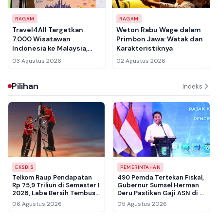
RAGAM
RAGAM
Travel4All Targetkan
Weton Rabu Wage dalam
7.000 Wisatawan
Primbon Jawa: Watak dan
Indonesia ke Malaysia,
Karakteristiknya
Ada Diskon Rp100.000 per
03 Agustus 2026
02 Agustus 2026
Orang untuk Agen Travel
Pilihan
Indeks
EKSBIS
PEMERINTAHAN
Telkom Raup Pendapatan
490 Pemda Tertekan Fiskal,
Rp 75,9 Triliun di Semester I
Gubernur Sumsel Herman
2026, Laba Bersih Tembus
Deru Pastikan Gaji ASN di 17
Rp 10,6 Triliun
Kabupaten Kota Tetap
06 Agustus 2026
05 Agustus 2026
Normal