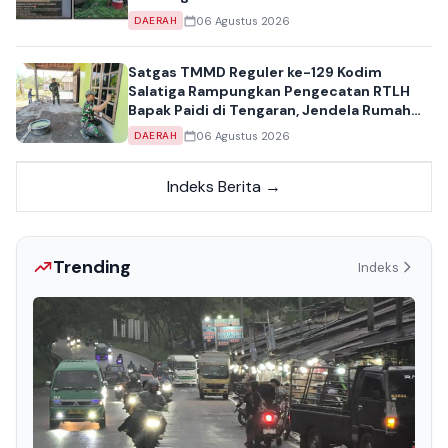
06 Agustus 2026
DAERAH
Satgas TMMD Reguler ke-129 Kodim
Salatiga Rampungkan Pengecatan RTLH
Bapak Paidi di Tengaran, Jendela Rumah
Kini Tampil Bersih
06 Agustus 2026
DAERAH
Indeks Berita →
Trending
Indeks