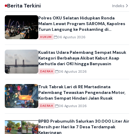
Berita Terkini
Indeks
Polres OKU Selatan Hidupkan Ronda
Malam Lewat Program SAROMA, Kapolres
Turun Langsung ke Poskamling di
Muaradua
06 Agustus 2026
HUKUM
Kualitas Udara Palembang Sempat Masuk
Kategori Berbahaya Akibat Kabut Asap
Karhutla dari OKI hingga Banyuasin
06 Agustus 2026
DAERAH
Truk Tabrak Lari di RE Martadinata
Palembang Tewaskan Pengendara Motor,
Korban Sempat Hindari Jalan Rusak
06 Agustus 2026
DAERAH
BPBD Prabumulih Salurkan 30.000 Liter Air
Bersih per Hari ke 7 Desa Terdampak
Kekeringan