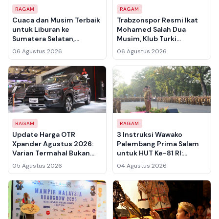
RAGAM
RAGAM
Cuaca dan Musim Terbaik
Trabzonspor Resmi Ikat
untuk Liburan ke
Mohamed Salah Dua
Sumatera Selatan,
Musim, Klub Turki
Lengkap dengan Tips
Kalahkan Persaingan ke
06 Agustus 2026
06 Agustus 2026
Praktis Anti Gagal
Arab Saudi
RAGAM
RAGAM
Update Harga OTR
3 Instruksi Wawako
Xpander Agustus 2026:
Palembang Prima Salam
Varian Termahal Bukan
untuk HUT Ke-81 RI:
yang Paling Worth It
Pasang Bendera hingga
05 Agustus 2026
04 Agustus 2026
Festival Bidar Pindah ke
Keramasan