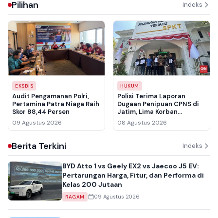
Pilihan
Indeks
EKSBIS
HUKUM
Audit Pengamanan Polri,
Polisi Terima Laporan
Pertamina Patra Niaga Raih
Dugaan Penipuan CPNS di
Skor 88,44 Persen
Jatim, Lima Korban
Pertama Rugi Rp3,5 Miliar
09 Agustus 2026
08 Agustus 2026
Berita Terkini
Indeks
BYD Atto 1 vs Geely EX2 vs Jaecoo J5 EV:
Pertarungan Harga, Fitur, dan Performa di
Kelas 200 Jutaan
09 Agustus 2026
RAGAM