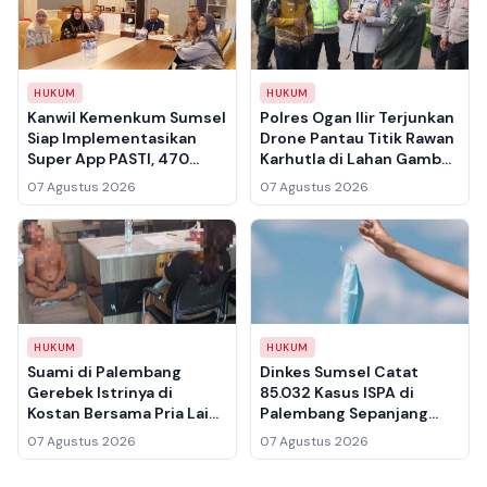
HUKUM
HUKUM
Kanwil Kemenkum Sumsel
Polres Ogan Ilir Terjunkan
Siap Implementasikan
Drone Pantau Titik Rawan
Super App PASTI, 470
Karhutla di Lahan Gambut
Layanan Hukum
Indralaya Utara
07 Agustus 2026
07 Agustus 2026
Terintegrasi Mulai 1
September 2026
HUKUM
HUKUM
Suami di Palembang
Dinkes Sumsel Catat
Gerebek Istrinya di
85.032 Kasus ISPA di
Kostan Bersama Pria Lain
Palembang Sepanjang
Setelah Seminggu Tak
Januari–Juni 2026, Imbau
07 Agustus 2026
07 Agustus 2026
Pulang, Langsung
Warga Waspada Karhutla
Serahkan ke Polisi