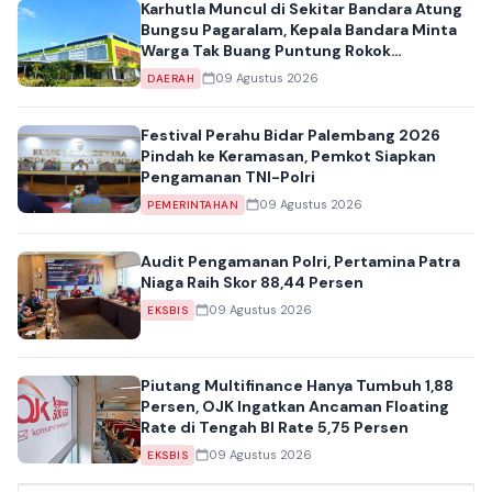
Karhutla Muncul di Sekitar Bandara Atung
Bungsu Pagaralam, Kepala Bandara Minta
Warga Tak Buang Puntung Rokok
Sembarangan
09 Agustus 2026
DAERAH
Festival Perahu Bidar Palembang 2026
Pindah ke Keramasan, Pemkot Siapkan
Pengamanan TNI-Polri
09 Agustus 2026
PEMERINTAHAN
Audit Pengamanan Polri, Pertamina Patra
Niaga Raih Skor 88,44 Persen
09 Agustus 2026
EKSBIS
Piutang Multifinance Hanya Tumbuh 1,88
Persen, OJK Ingatkan Ancaman Floating
Rate di Tengah BI Rate 5,75 Persen
09 Agustus 2026
EKSBIS