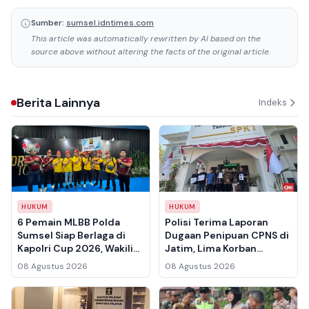
Sumber:
sumsel.idntimes.com
This article was automatically rewritten by AI based on the
source above without altering the facts of the original article.
Berita Lainnya
Indeks
HUKUM
HUKUM
6 Pemain MLBB Polda
Polisi Terima Laporan
Sumsel Siap Berlaga di
Dugaan Penipuan CPNS di
Kapolri Cup 2026, Wakili
Jatim, Lima Korban
Sumatera Selatan Usai
Pertama Rugi Rp3,5 Miliar
08 Agustus 2026
08 Agustus 2026
Juara di Tingkat Kapolda