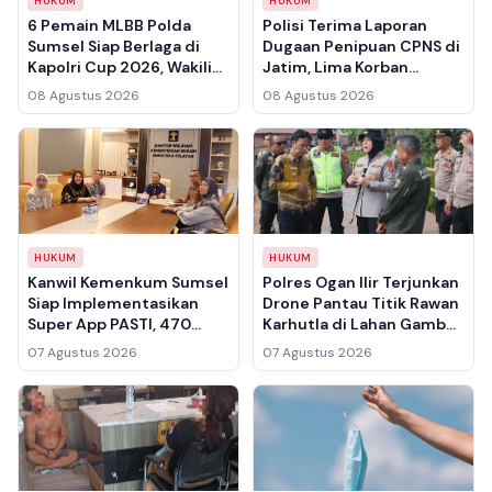
HUKUM
HUKUM
6 Pemain MLBB Polda
Polisi Terima Laporan
Sumsel Siap Berlaga di
Dugaan Penipuan CPNS di
Kapolri Cup 2026, Wakili
Jatim, Lima Korban
Sumatera Selatan Usai
Pertama Rugi Rp3,5 Miliar
08 Agustus 2026
08 Agustus 2026
Juara di Tingkat Kapolda
HUKUM
HUKUM
Kanwil Kemenkum Sumsel
Polres Ogan Ilir Terjunkan
Siap Implementasikan
Drone Pantau Titik Rawan
Super App PASTI, 470
Karhutla di Lahan Gambut
Layanan Hukum
Indralaya Utara
07 Agustus 2026
07 Agustus 2026
Terintegrasi Mulai 1
September 2026