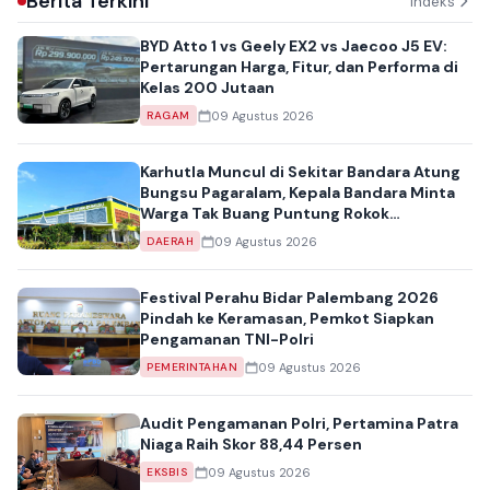
Berita Terkini
Indeks
BYD Atto 1 vs Geely EX2 vs Jaecoo J5 EV:
Pertarungan Harga, Fitur, dan Performa di
Kelas 200 Jutaan
09 Agustus 2026
RAGAM
Karhutla Muncul di Sekitar Bandara Atung
Bungsu Pagaralam, Kepala Bandara Minta
Warga Tak Buang Puntung Rokok
Sembarangan
09 Agustus 2026
DAERAH
Festival Perahu Bidar Palembang 2026
Pindah ke Keramasan, Pemkot Siapkan
Pengamanan TNI-Polri
09 Agustus 2026
PEMERINTAHAN
Audit Pengamanan Polri, Pertamina Patra
Niaga Raih Skor 88,44 Persen
09 Agustus 2026
EKSBIS