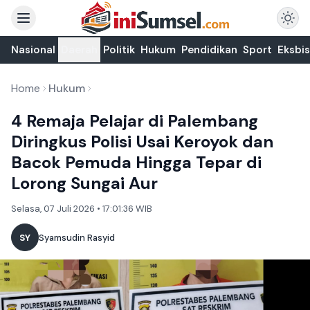
Nasional
Daerah
Politik
Hukum
Pendidikan
Sport
Eksbis
Home
Hukum
4 Remaja Pelajar di Palembang
Diringkus Polisi Usai Keroyok dan
Bacok Pemuda Hingga Tepar di
Lorong Sungai Aur
Selasa, 07 Juli 2026 • 17:01:36 WIB
SY
Syamsudin Rasyid