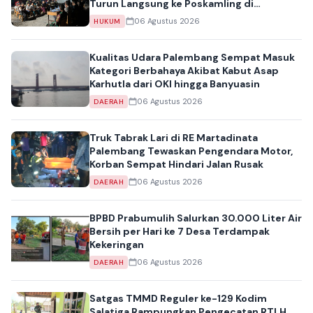
Turun Langsung ke Poskamling di
Muaradua
06 Agustus 2026
HUKUM
Kualitas Udara Palembang Sempat Masuk
Kategori Berbahaya Akibat Kabut Asap
Karhutla dari OKI hingga Banyuasin
06 Agustus 2026
DAERAH
Truk Tabrak Lari di RE Martadinata
Palembang Tewaskan Pengendara Motor,
Korban Sempat Hindari Jalan Rusak
06 Agustus 2026
DAERAH
BPBD Prabumulih Salurkan 30.000 Liter Air
Bersih per Hari ke 7 Desa Terdampak
Kekeringan
06 Agustus 2026
DAERAH
Satgas TMMD Reguler ke-129 Kodim
Salatiga Rampungkan Pengecatan RTLH