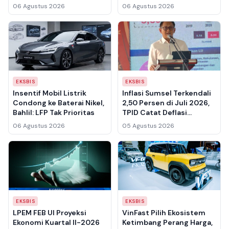
Kemenkum Pastikan
Bersih Tembus Rp 10,6
06 Agustus 2026
06 Agustus 2026
Sosialisasi ke UMKM
Triliun
Berjalan
EKSBIS
EKSBIS
Insentif Mobil Listrik
Inflasi Sumsel Terkendali
Condong ke Baterai Nikel,
2,50 Persen di Juli 2026,
Bahlil: LFP Tak Prioritas
TPID Catat Deflasi
Bulanan Berkat Panen
06 Agustus 2026
05 Agustus 2026
Raya dan Operasi Pasar
EKSBIS
EKSBIS
LPEM FEB UI Proyeksi
VinFast Pilih Ekosistem
Ekonomi Kuartal II-2026
Ketimbang Perang Harga,