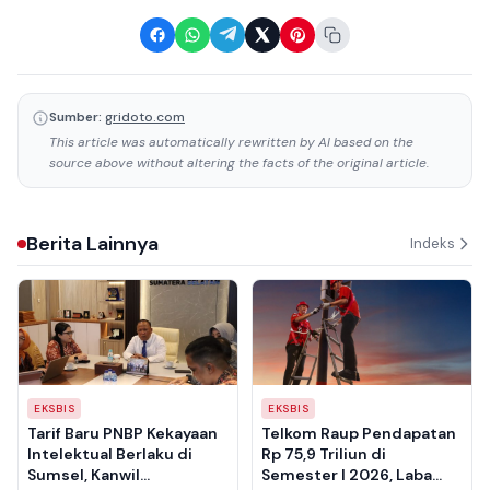
Sumber:
gridoto.com
This article was automatically rewritten by AI based on the
source above without altering the facts of the original article.
Berita Lainnya
Indeks
EKSBIS
EKSBIS
Tarif Baru PNBP Kekayaan
Telkom Raup Pendapatan
Intelektual Berlaku di
Rp 75,9 Triliun di
Sumsel, Kanwil
Semester I 2026, Laba