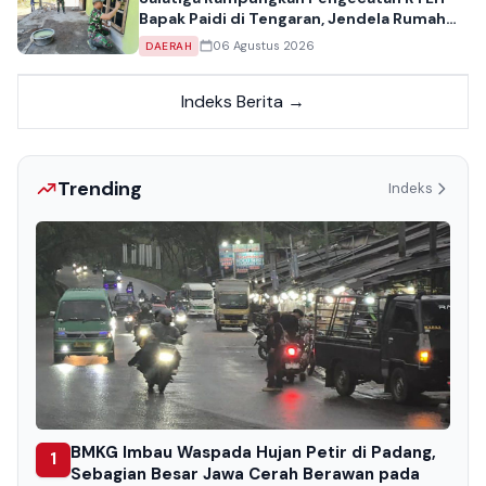
Bapak Paidi di Tengaran, Jendela Rumah
Kini Tampil Bersih
06 Agustus 2026
DAERAH
Indeks Berita →
Trending
Indeks
BMKG Imbau Waspada Hujan Petir di Padang,
1
Sebagian Besar Jawa Cerah Berawan pada