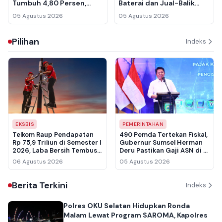
Tumbuh 4,80 Persen,
Baterai dan Jual-Balik
Daya Beli Tertekan Inflasi
Jadi Andalan
05 Agustus 2026
05 Agustus 2026
Pangan
Pilihan
Indeks
EKSBIS
PEMERINTAHAN
Telkom Raup Pendapatan
490 Pemda Tertekan Fiskal,
Rp 75,9 Triliun di Semester I
Gubernur Sumsel Herman
2026, Laba Bersih Tembus
Deru Pastikan Gaji ASN di 17
Rp 10,6 Triliun
Kabupaten Kota Tetap
06 Agustus 2026
05 Agustus 2026
Normal
Berita Terkini
Indeks
Polres OKU Selatan Hidupkan Ronda
Malam Lewat Program SAROMA, Kapolres