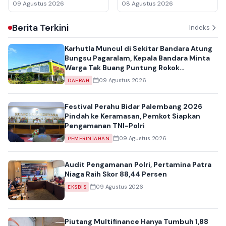
Pertama Rugi Rp3,5 Miliar
09 Agustus 2026
08 Agustus 2026
Berita Terkini
Indeks
Karhutla Muncul di Sekitar Bandara Atung
Bungsu Pagaralam, Kepala Bandara Minta
Warga Tak Buang Puntung Rokok
Sembarangan
09 Agustus 2026
DAERAH
Festival Perahu Bidar Palembang 2026
Pindah ke Keramasan, Pemkot Siapkan
Pengamanan TNI-Polri
09 Agustus 2026
PEMERINTAHAN
Audit Pengamanan Polri, Pertamina Patra
Niaga Raih Skor 88,44 Persen
09 Agustus 2026
EKSBIS
Piutang Multifinance Hanya Tumbuh 1,88