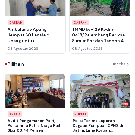
DAERAH
DAERAH
Ambulance Apung
TMMD ke-129 Kodim
Jemput 60 Lansia di
0418/Palembang Periksa
Upang untuk
Sumur Bor dan Tandon Air
Pemeriksaan Kesehatan
di Talang Betutu Jelang
08 Agustus 2026
08 Agustus 2026
Gratis di Rumah Sehat
Serah Terima
Polairud Sumsel
Pilihan
Indeks
EKSBIS
HUKUM
Audit Pengamanan Polri,
Polisi Terima Laporan
Pertamina Patra Niaga Raih
Dugaan Penipuan CPNS di
Skor 88,44 Persen
Jatim, Lima Korban