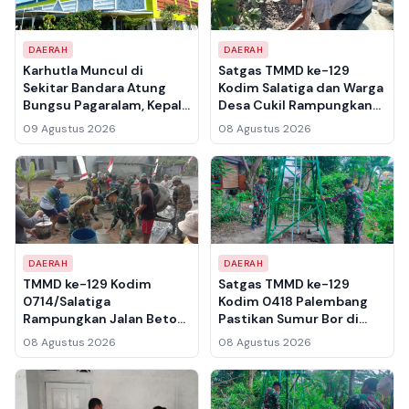
DAERAH
DAERAH
Karhutla Muncul di
Satgas TMMD ke-129
Sekitar Bandara Atung
Kodim Salatiga dan Warga
Bungsu Pagaralam, Kepala
Desa Cukil Rampungkan
Bandara Minta Warga Tak
Rabat Beton Jalan, Target
09 Agustus 2026
08 Agustus 2026
Buang Puntung Rokok
Tembus Sebelum
Sembarangan
Penarikan Pasukan
DAERAH
DAERAH
TMMD ke-129 Kodim
Satgas TMMD ke-129
0714/Salatiga
Kodim 0418 Palembang
Rampungkan Jalan Beton
Pastikan Sumur Bor di
di Desa Cukil, Gotong
Talang Betutu Layak Pakai
08 Agustus 2026
08 Agustus 2026
Royong Warga dan Satgas
untuk Warga
Jadi Sorotan